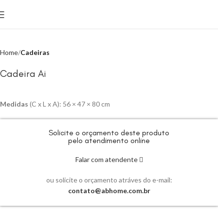
Click to enlarge
Home
Cadeiras
Cadeira Ai
Medidas
(C x L x A): 56 × 47 × 80 cm
Solicite o orçamento deste produto
pelo atendimento online
Falar com atendente
ou solicite o orçamento atráves do e-mail:
contato@abhome.com.br