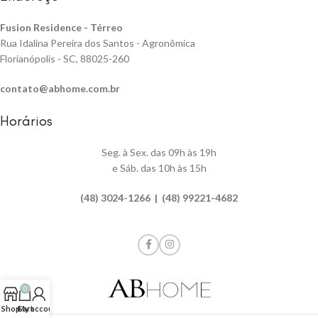
Fusion Residence -
Térreo
Rua Idalina Pereira dos Santos - Agronômica
Florianópolis - SC, 88025-260
contato@abhome.com.br
Horários
Seg. à Sex. das 09h às 19h
e Sáb. das 10h às 15h
(48) 3024-1266 | (48) 99221-4682
0
Shop
Cart
My account