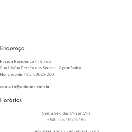
Endereço
Fusion Residence -
Térreo
Rua Idalina Pereira dos Santos - Agronômica
Florianópolis - SC, 88025-260
contato@abhome.com.br
Horários
Seg. à Sex. das 09h às 19h
e Sáb. das 10h às 15h
(48) 3024-1266 | (48) 99221-4682