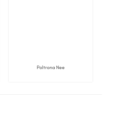
Poltrona Nee
Polt