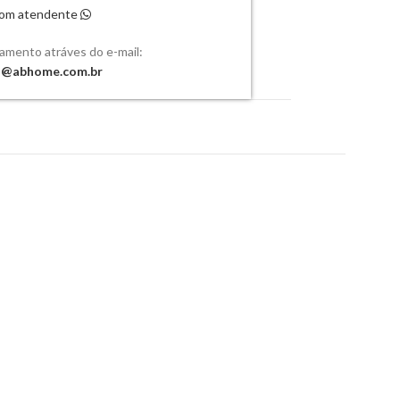
 com atendente
çamento atráves do e-mail:
o@abhome.com.br