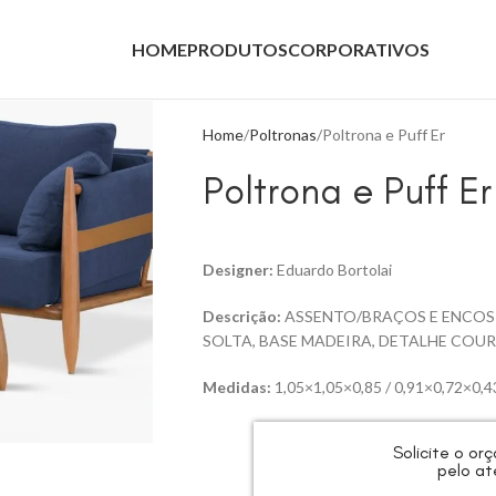
HOME
PRODUTOS
CORPORATIVOS
Home
Poltronas
Poltrona e Puff Er
Poltrona e Puff Er
Designer:
Eduardo Bortolai
Descrição:
ASSENTO/BRAÇOS E ENCOS
SOLTA, BASE MADEIRA, DETALHE COU
Medidas:
1,05×1,05×0,85 / 0,91×0,72×0,4
Solicite o o
pelo at