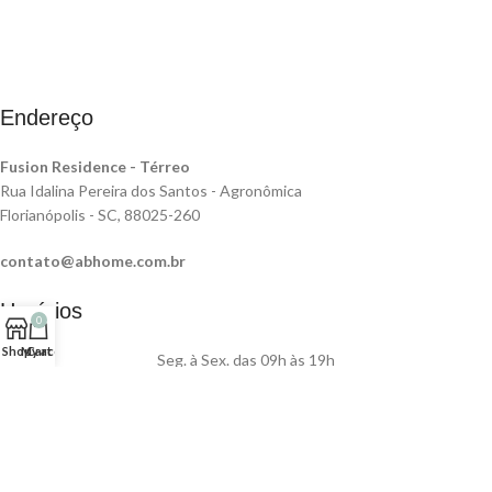
Endereço
Fusion Residence -
Térreo
Rua Idalina Pereira dos Santos - Agronômica
Florianópolis - SC, 88025-260
contato@abhome.com.br
Horários
0
Shop
My account
Cart
Seg. à Sex. das 09h às 19h
e Sáb. das 10h às 15h
(48) 3024-1266 | (48) 99221-4682