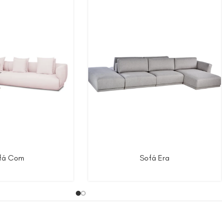
fá Com
Sofá Era