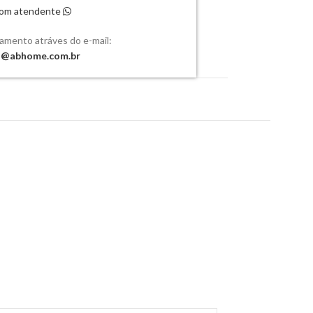
 com atendente
çamento atráves do e-mail:
o@abhome.com.br