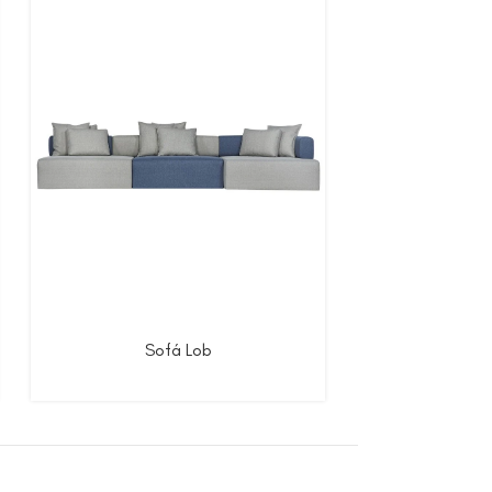
Sofá Lob
So