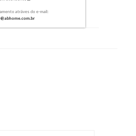
çamento atráves do e-mail:
o@abhome.com.br