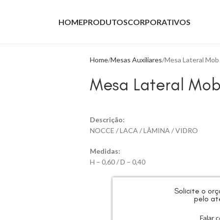
HOME
PRODUTOS
CORPORATIVOS
Home
Mesas Auxiliares
Mesa Lateral Mob
Mesa Lateral Mo
Descrição:
NOCCE / LACA / LÂMINA / VIDRO
Medidas:
H – 0,60 / D – 0,40
Solicite o o
pelo at
Falar