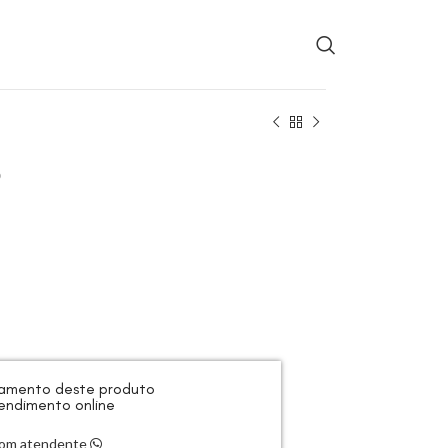
b
rçamento deste produto
endimento online
 com atendente