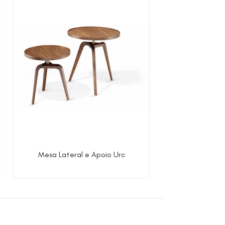
Mesa Lateral e Apoio Urc
Mesa L