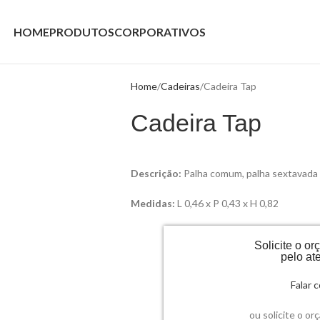
HOME
PRODUTOS
CORPORATIVOS
Home
Cadeiras
Cadeira Tap
Cadeira Tap
Descrição:
Palha comum, palha sextavada 
Medidas:
L 0,46 x P 0,43 x H 0,82
Solicite o o
pelo at
Falar
ou solicite o or