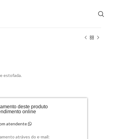
e estofada.
rçamento deste produto
endimento online
 com atendente
çamento atráves do e-mail: