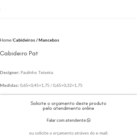
Click to enlarge
Home
Cabideiros / Mancebos
Cabideiro Pat
Designer:
Paulinho Teixeira
Medidas:
0,65×0,45×1,75 / 0,65×0,32×1,75
Solicite o orçamento deste produto
pelo atendimento online
Falar com atendente
ou solicite o orçamento atráves do e-mail: