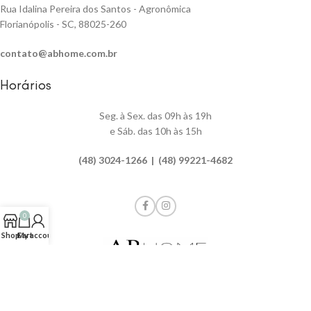
Rua Idalina Pereira dos Santos - Agronômica
Florianópolis - SC, 88025-260
contato@abhome.com.br
Horários
Seg. à Sex. das 09h às 19h
e Sáb. das 10h às 15h
(48) 3024-1266 | (48) 99221-4682
0
Shop
Cart
My account
AB HOME | TODOS OS DIREITOS RESERVADOS