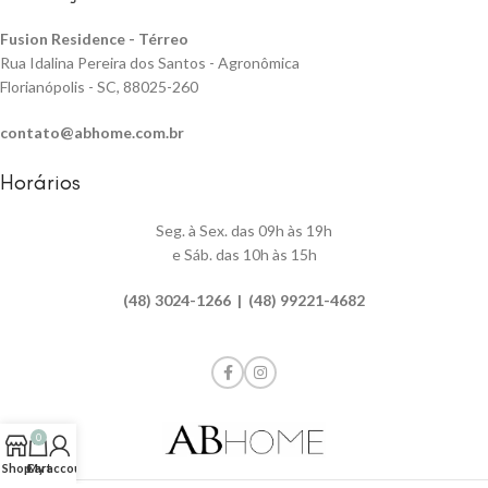
Fusion Residence -
Térreo
Rua Idalina Pereira dos Santos - Agronômica
Florianópolis - SC, 88025-260
contato@abhome.com.br
Horários
Seg. à Sex. das 09h às 19h
e Sáb. das 10h às 15h
(48) 3024-1266 | (48) 99221-4682
0
Shop
Cart
My account